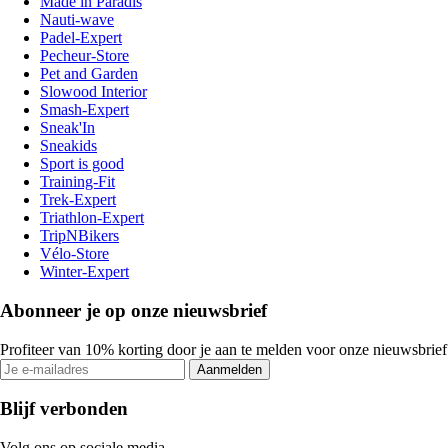
Made in Paradis
Nauti-wave
Padel-Expert
Pecheur-Store
Pet and Garden
Slowood Interior
Smash-Expert
Sneak'In
Sneakids
Sport is good
Training-Fit
Trek-Expert
Triathlon-Expert
TripNBikers
Vélo-Store
Winter-Expert
Abonneer je op onze nieuwsbrief
Profiteer van 10% korting door je aan te melden voor onze nieuwsbrief
Aanmelden
Blijf verbonden
Volg ons op sociale media