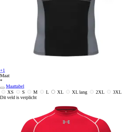
+1
Maat
*
Maattabel
XS
S
M
L
XL
XL lang
2XL
3XL
Dit veld is verplicht