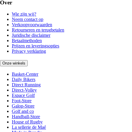
Over
Wie zijn wij?
Neem contact op
Verkoopvoorwaarden
Retourneren en terugbetalen
Juridische disclaimer
Betaalmethoden
Prijzen en leveringsopties
Privacy verklaring
Onze winkels
Basket-Center
Daily Bikers
Direct Running
Direct-Volley
Espace Golf
Foot-Store
Galop-Store
Golf and co
Handball-Store
House of Rugby
La sellerie de Maé