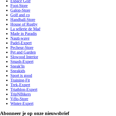
Espace Golf
Foot-Store
Galop-Store
Golf and co
Handball-Store
House of Rugby
La sellerie de Maé
Made in Paradis
Nauti-wave
Padel-Expert
Pecheur-Store
Pet and Garden
Slowood Interior
Smash-Expert
Sneak'In
Sneakids
Sport is good
Training-Fit
Trek-Expert
Triathlon-Expert
TripNBikers
Vélo-Store
Winter-Expert
Abonneer je op onze nieuwsbrief