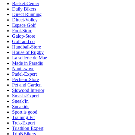
Basket-Center
Daily Bikers
Direct Running
Direct-Volley
Espace Golf
Foot-Store
Galop-Store
Golf and co
Handball-Store
House of Rugby
La sellerie de Maé
Made in Paradis
Nauti-wave
Padel-Expert
Pecheur-Store
Pet and Garden
Slowood Interior
Smash-Expert
Sneak'In
Sneakids
Sport is good
Training-Fit
Trek-Expert
Triathlon-Expert
TripNBikers