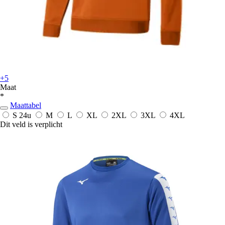
+5
Maat
*
Maattabel
S
24u
M
L
XL
2XL
3XL
4XL
Dit veld is verplicht