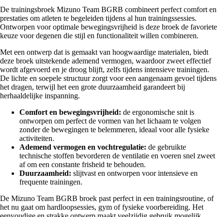
De trainingsbroek Mizuno Team BGRB combineert perfect comfort en
prestaties om atleten te begeleiden tijdens al hun trainingssessies.
Ontworpen voor optimale bewegingsvrijheid is deze broek de favoriete
keuze voor degenen die stijl en functionaliteit willen combineren.
Met een ontwerp dat is gemaakt van hoogwaardige materialen, biedt
deze broek uitstekende ademend vermogen, waardoor zweet effectief
wordt afgevoerd en je droog blijft, zelfs tijdens intensieve trainingen.
De lichte en soepele structuur zorgt voor een aangenaam gevoel tijdens
het dragen, terwijl het een grote duurzaamheid garandeert bij
herhaaldelijke inspanning.
Comfort en bewegingsvrijheid:
de ergonomische snit is
ontworpen om perfect de vormen van het lichaam te volgen
zonder de bewegingen te belemmeren, ideaal voor alle fysieke
activiteiten.
Ademend vermogen en vochtregulatie:
de gebruikte
technische stoffen bevorderen de ventilatie en voeren snel zweet
af om een constante frisheid te behouden.
Duurzaamheid:
slijtvast en ontworpen voor intensieve en
frequente trainingen.
De Mizuno Team BGRB broek past perfect in een trainingsroutine, of
het nu gaat om hardloopsessies, gym of fysieke voorbereiding. Het
eenvoudige en strakke ontwerp maakt veelzijdig gebruik mogelijk,