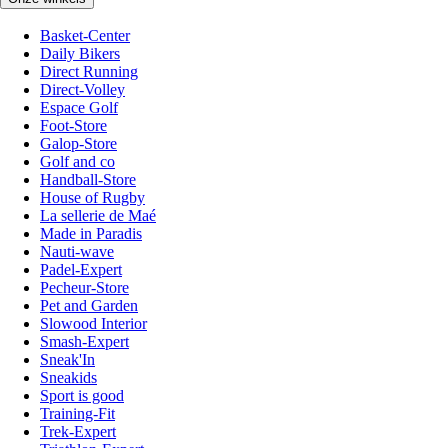
Basket-Center
Daily Bikers
Direct Running
Direct-Volley
Espace Golf
Foot-Store
Galop-Store
Golf and co
Handball-Store
House of Rugby
La sellerie de Maé
Made in Paradis
Nauti-wave
Padel-Expert
Pecheur-Store
Pet and Garden
Slowood Interior
Smash-Expert
Sneak'In
Sneakids
Sport is good
Training-Fit
Trek-Expert