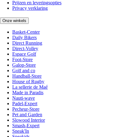
Prijzen en leveringsopties
Privacy verklaring
Onze winkels
Basket-Center
Daily Bikers
Direct Running
Direct-Volley
Espace Golf
Foot-Store
Galop-Store
Golf and co
Handball-Store
House of Rugby
La sellerie de Maé
Made in Paradis
Nauti-wave
Padel-Expert
Pecheur-Store
Pet and Garden
Slowood Interior
Smash-Expert
Sneak'In
Sneakids