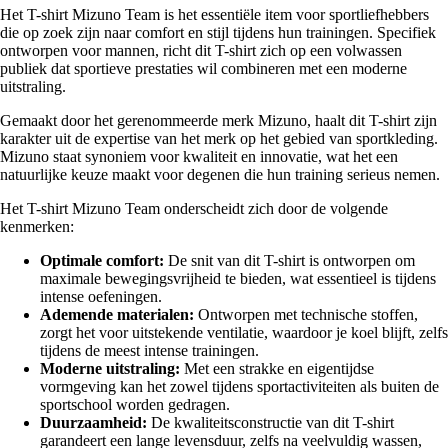
Het T-shirt Mizuno Team is het essentiële item voor sportliefhebbers
die op zoek zijn naar comfort en stijl tijdens hun trainingen. Specifiek
ontworpen voor mannen, richt dit T-shirt zich op een volwassen
publiek dat sportieve prestaties wil combineren met een moderne
uitstraling.
Gemaakt door het gerenommeerde merk Mizuno, haalt dit T-shirt zijn
karakter uit de expertise van het merk op het gebied van sportkleding.
Mizuno staat synoniem voor kwaliteit en innovatie, wat het een
natuurlijke keuze maakt voor degenen die hun training serieus nemen.
Het T-shirt Mizuno Team onderscheidt zich door de volgende
kenmerken:
Optimale comfort:
De snit van dit T-shirt is ontworpen om
maximale bewegingsvrijheid te bieden, wat essentieel is tijdens
intense oefeningen.
Ademende materialen:
Ontworpen met technische stoffen,
zorgt het voor uitstekende ventilatie, waardoor je koel blijft, zelfs
tijdens de meest intense trainingen.
Moderne uitstraling:
Met een strakke en eigentijdse
vormgeving kan het zowel tijdens sportactiviteiten als buiten de
sportschool worden gedragen.
Duurzaamheid:
De kwaliteitsconstructie van dit T-shirt
garandeert een lange levensduur, zelfs na veelvuldig wassen,