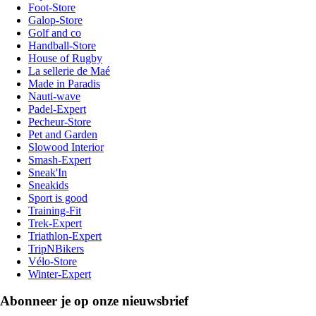
Foot-Store
Galop-Store
Golf and co
Handball-Store
House of Rugby
La sellerie de Maé
Made in Paradis
Nauti-wave
Padel-Expert
Pecheur-Store
Pet and Garden
Slowood Interior
Smash-Expert
Sneak'In
Sneakids
Sport is good
Training-Fit
Trek-Expert
Triathlon-Expert
TripNBikers
Vélo-Store
Winter-Expert
Abonneer je op onze nieuwsbrief