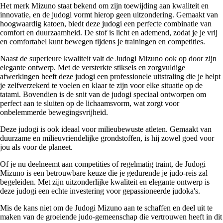
Het merk Mizuno staat bekend om zijn toewijding aan kwaliteit en
innovatie, en de judogi vormt hierop geen uitzondering. Gemaakt van
hoogwaardig katoen, biedt deze judogi een perfecte combinatie van
comfort en duurzaamheid. De stof is licht en ademend, zodat je je vrij
en comfortabel kunt bewegen tijdens je trainingen en competities.
Naast de superieure kwaliteit valt de Judogi Mizuno ook op door zijn
elegante ontwerp. Met de versterkte stiksels en zorgvuldige
afwerkingen heeft deze judogi een professionele uitstraling die je helpt
je zelfverzekerd te voelen en klaar te zijn voor elke situatie op de
tatami. Bovendien is de snit van de judogi speciaal ontworpen om
perfect aan te sluiten op de lichaamsvorm, wat zorgt voor
onbelemmerde bewegingsvrijheid.
Deze judogi is ook ideaal voor milieubewuste atleten. Gemaakt van
duurzame en milieuvriendelijke grondstoffen, is hij zowel goed voor
jou als voor de planeet.
Of je nu deelneemt aan competities of regelmatig traint, de Judogi
Mizuno is een betrouwbare keuze die je gedurende je judo-reis zal
begeleiden. Met zijn uitzonderlijke kwaliteit en elegante ontwerp is
deze judogi een echte investering voor gepassioneerde judoka's.
Mis de kans niet om de Judogi Mizuno aan te schaffen en deel uit te
maken van de groeiende judo-gemeenschap die vertrouwen heeft in dit