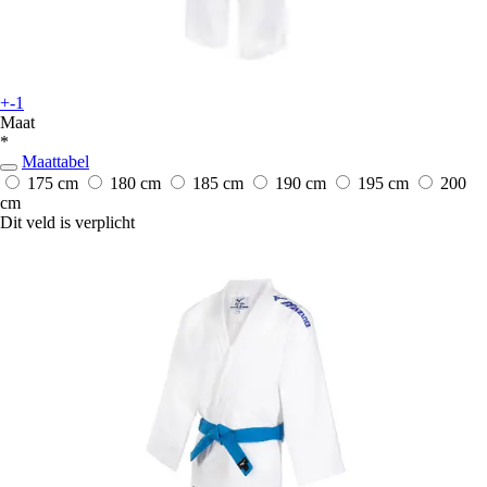
+-1
Maat
*
Maattabel
175 cm
180 cm
185 cm
190 cm
195 cm
200
cm
Dit veld is verplicht