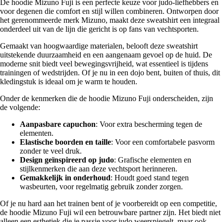
De hoodie Mizuno Fuji is een perfecte keuze voor judo-liefhebbers en
voor degenen die comfort en stijl willen combineren. Ontworpen door
het gerenommeerde merk Mizuno, maakt deze sweatshirt een integraal
onderdeel uit van de lijn die gericht is op fans van vechtsporten.
Gemaakt van hoogwaardige materialen, belooft deze sweatshirt
uitstekende duurzaamheid en een aangenaam gevoel op de huid. De
moderne snit biedt veel bewegingsvrijheid, wat essentieel is tijdens
trainingen of wedstrijden. Of je nu in een dojo bent, buiten of thuis, dit
kledingstuk is ideaal om je warm te houden.
Onder de kenmerken die de hoodie Mizuno Fuji onderscheiden, zijn
de volgende:
Aanpasbare capuchon
: Voor extra bescherming tegen de
elementen.
Elastische boorden en taille
: Voor een comfortabele pasvorm
zonder te veel druk.
Design geïnspireerd op judo
: Grafische elementen en
stijlkenmerken die aan deze vechtsport herinneren.
Gemakkelijk in onderhoud
: Houdt goed stand tegen
wasbeurten, voor regelmatig gebruik zonder zorgen.
Of je nu hard aan het trainen bent of je voorbereidt op een competitie,
de hoodie Mizuno Fuji wil een betrouwbare partner zijn. Het biedt niet
alleen een esthetiek die je passie voor judo weerspiegelt, maar ook