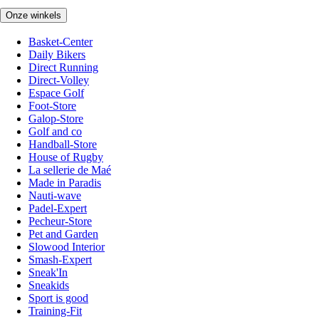
Onze winkels
Basket-Center
Daily Bikers
Direct Running
Direct-Volley
Espace Golf
Foot-Store
Galop-Store
Golf and co
Handball-Store
House of Rugby
La sellerie de Maé
Made in Paradis
Nauti-wave
Padel-Expert
Pecheur-Store
Pet and Garden
Slowood Interior
Smash-Expert
Sneak'In
Sneakids
Sport is good
Training-Fit