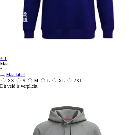
+-1
Maat
*
Maattabel
XS
S
M
L
XL
2XL
Dit veld is verplicht