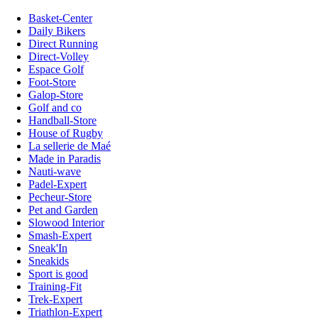
Basket-Center
Daily Bikers
Direct Running
Direct-Volley
Espace Golf
Foot-Store
Galop-Store
Golf and co
Handball-Store
House of Rugby
La sellerie de Maé
Made in Paradis
Nauti-wave
Padel-Expert
Pecheur-Store
Pet and Garden
Slowood Interior
Smash-Expert
Sneak'In
Sneakids
Sport is good
Training-Fit
Trek-Expert
Triathlon-Expert