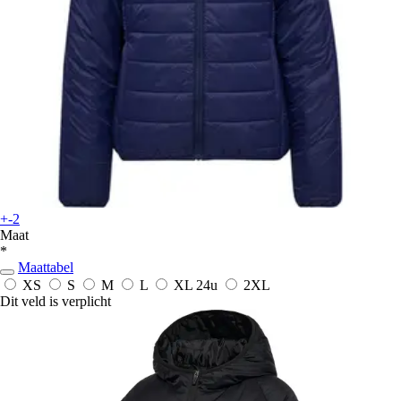
+-2
Maat
*
Maattabel
XS
S
M
L
XL
24u
2XL
Dit veld is verplicht