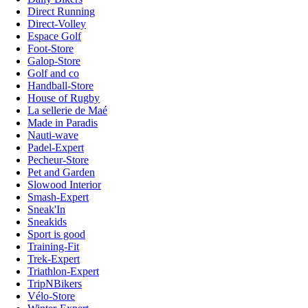
Direct Running
Direct-Volley
Espace Golf
Foot-Store
Galop-Store
Golf and co
Handball-Store
House of Rugby
La sellerie de Maé
Made in Paradis
Nauti-wave
Padel-Expert
Pecheur-Store
Pet and Garden
Slowood Interior
Smash-Expert
Sneak'In
Sneakids
Sport is good
Training-Fit
Trek-Expert
Triathlon-Expert
TripNBikers
Vélo-Store