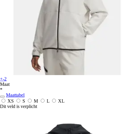
+-2
Maat
*
Maattabel
XS
S
M
L
XL
Dit veld is verplicht