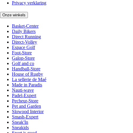
Privacy verklaring
Onze winkels
Basket-Center
Daily Bikers
Direct Running
Direct-Volley
Espace Golf
Foot-Store
Galop-Store
Golf and co
Handball-Store
House of Rugby
La sellerie de Maé
Made in Paradis
Nauti-wave
Padel-Expert
Pecheur-Store
Pet and Garden
Slowood Interior
Smash-Expert
Sneak'In
Sneakids
Sport is good