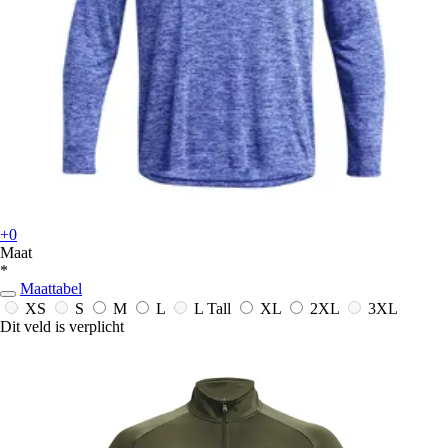
+0
Maat
*
Maattabel
XS
S
M
L
L Tall
XL
2XL
3XL
Dit veld is verplicht