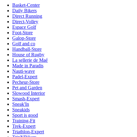
Basket-Center
Daily Bikers
Direct Running
Direct-Volley
Espace Golf
Foot-Store
Galop-Store
Golf and co
Handball-Store
House of Rugby
La sellerie de Maé
Made in Paradis
Nauti-wave
Padel-Expert
Pecheur-Store
Pet and Garden
Slowood Interior
Smash-Expert
Sneak'In
Sneakids
Sport is good
Training-Fit
Trek-Expert
Triathlon-Expert