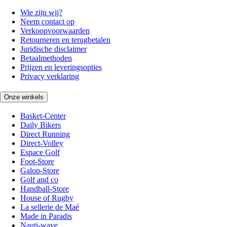
Wie zijn wij?
Neem contact op
Verkoopvoorwaarden
Retourneren en terugbetalen
Juridische disclaimer
Betaalmethoden
Prijzen en leveringsopties
Privacy verklaring
Onze winkels
Basket-Center
Daily Bikers
Direct Running
Direct-Volley
Espace Golf
Foot-Store
Galop-Store
Golf and co
Handball-Store
House of Rugby
La sellerie de Maé
Made in Paradis
Nauti-wave