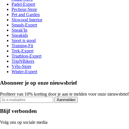
Padel-Expert
Pecheur-Store
Pet and Garden
Slowood Interior
Smash-Expert
Sneak'In
Sneakids
Sport is good
Training-Fit
Trek-Expert
Triathlon-Expert
TripNBikers
Vélo-Store
Winter-Expert
Abonneer je op onze nieuwsbrief
Profiteer van 10% korting door je aan te melden voor onze nieuwsbrief
Aanmelden
Blijf verbonden
Volg ons op sociale media