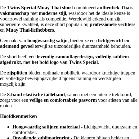
De
Twins Special Muay Thai short
combineert
authentiek Thais
vakmanschap
met
moderne stijl
, waardoor het de ideale keuze is
voor zowel training als competitie. Wereldwijd erkend om zijn
superieure kwaliteit, is deze short populair bij
professionele vechters
en
Muay Thai-liefhebbers
.
Gemaakt van
hoogwaardig satijn
, bieden ze een
lichtgewicht en
ademend gevoel
terwijl ze uitzonderlijke duurzaamheid behouden.
De short heeft een
levendig camouflagedesign, volledig subliem
afgedrukt,
met
het bold logo van Twins Special
.
De
zijsplitten
bieden optimale mobiliteit, waardoor krachtige trappen
en volledige bewegingsvrijheid tijdens training en wedstrijden
mogelijk zijn.
De
8-band elastische tailleband
, samen met een interne trekkoord,
zorgt voor een
veilige en comfortabele pasvorm
voor atleten van alle
maten.
Hoofdkenmerken
Hoogwaardig satijnen materiaal
- Lichtgewicht, duurzaam en
comfortabel.
Opvallende sublimatieprint
- De kleuren blijven helder en