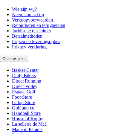
Wie zijn wij?
Neem contact op
Verkoopvoorwaarden
Retourneren en terugbetalen
Juridische disclaimer
Betaalmethoden
Prijzen en leveringsopties
Privacy verklaring
Onze winkels
Basket-Center
Daily Bikers
Direct Running
Direct-Volley
Espace Golf
Foot-Store
Galop-Store
Golf and co
Handball-Store
House of Rugby
La sellerie de Maé
Made in Paradis