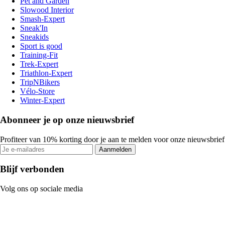
Pet and Garden
Slowood Interior
Smash-Expert
Sneak'In
Sneakids
Sport is good
Training-Fit
Trek-Expert
Triathlon-Expert
TripNBikers
Vélo-Store
Winter-Expert
Abonneer je op onze nieuwsbrief
Profiteer van 10% korting door je aan te melden voor onze nieuwsbrief
Aanmelden
Blijf verbonden
Volg ons op sociale media