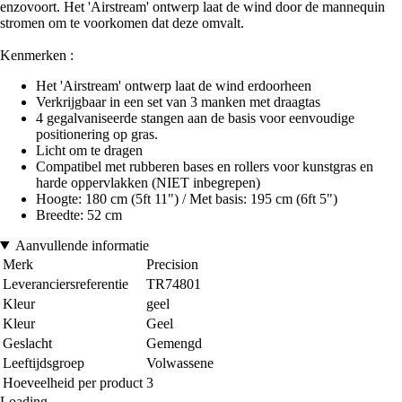
enzovoort. Het 'Airstream' ontwerp laat de wind door de mannequin
stromen om te voorkomen dat deze omvalt.
Kenmerken :
Het 'Airstream' ontwerp laat de wind erdoorheen
Verkrijgbaar in een set van 3 manken met draagtas
4 gegalvaniseerde stangen aan de basis voor eenvoudige
positionering op gras.
Licht om te dragen
Compatibel met rubberen bases en rollers voor kunstgras en
harde oppervlakken (NIET inbegrepen)
Hoogte: 180 cm (5ft 11") / Met basis: 195 cm (6ft 5")
Breedte: 52 cm
Aanvullende informatie
Merk
Precision
Leveranciersreferentie
TR74801
Kleur
geel
Kleur
Geel
Geslacht
Gemengd
Leeftijdsgroep
Volwassene
Hoeveelheid per product
3
Loading...