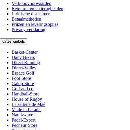
Verkoopvoorwaarden
Retourneren en terugbetalen
Juridische disclaimer
Betaalmethoden
Prijzen en leveringsopties
Privacy verklaring
Onze winkels
Basket-Center
Daily Bikers
Direct Running
Direct-Volley
Espace Golf
Foot-Store
Galop-Store
Golf and co
Handball-Store
House of Rugby
La sellerie de Maé
Made in Paradis
Nauti-wave
Padel-Expert
Pecheur-Store