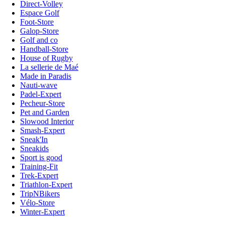
Direct-Volley
Espace Golf
Foot-Store
Galop-Store
Golf and co
Handball-Store
House of Rugby
La sellerie de Maé
Made in Paradis
Nauti-wave
Padel-Expert
Pecheur-Store
Pet and Garden
Slowood Interior
Smash-Expert
Sneak'In
Sneakids
Sport is good
Training-Fit
Trek-Expert
Triathlon-Expert
TripNBikers
Vélo-Store
Winter-Expert