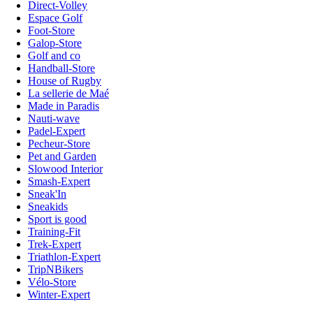
Direct-Volley
Espace Golf
Foot-Store
Galop-Store
Golf and co
Handball-Store
House of Rugby
La sellerie de Maé
Made in Paradis
Nauti-wave
Padel-Expert
Pecheur-Store
Pet and Garden
Slowood Interior
Smash-Expert
Sneak'In
Sneakids
Sport is good
Training-Fit
Trek-Expert
Triathlon-Expert
TripNBikers
Vélo-Store
Winter-Expert