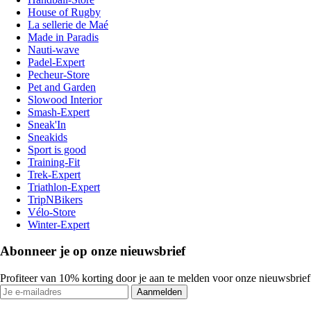
House of Rugby
La sellerie de Maé
Made in Paradis
Nauti-wave
Padel-Expert
Pecheur-Store
Pet and Garden
Slowood Interior
Smash-Expert
Sneak'In
Sneakids
Sport is good
Training-Fit
Trek-Expert
Triathlon-Expert
TripNBikers
Vélo-Store
Winter-Expert
Abonneer je op onze nieuwsbrief
Profiteer van 10% korting door je aan te melden voor onze nieuwsbrief
Aanmelden