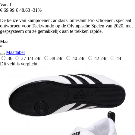
Vanaf
€ 69,99
€ 48,63
-31%
De keuze van kampioenen: adidas Contestant-Pro schoenen, speciaal
ontworpen voor Taekwondo op de Olympische Spelen van 2020, met
gespsysteem om ze gemakkelijk aan te trekken rapide.
Maat
*
Maattabel
36
37 1/3
24u
38
24u
40
24u
42
24u
44
Dit veld is verplicht