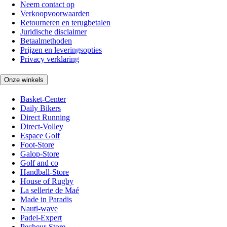
Neem contact op
Verkoopvoorwaarden
Retourneren en terugbetalen
Juridische disclaimer
Betaalmethoden
Prijzen en leveringsopties
Privacy verklaring
Onze winkels
Basket-Center
Daily Bikers
Direct Running
Direct-Volley
Espace Golf
Foot-Store
Galop-Store
Golf and co
Handball-Store
House of Rugby
La sellerie de Maé
Made in Paradis
Nauti-wave
Padel-Expert
Pecheur-Store