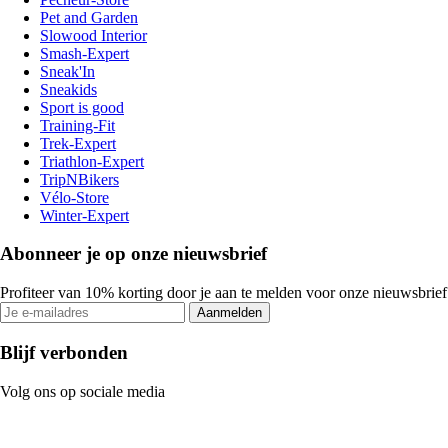
Pet and Garden
Slowood Interior
Smash-Expert
Sneak'In
Sneakids
Sport is good
Training-Fit
Trek-Expert
Triathlon-Expert
TripNBikers
Vélo-Store
Winter-Expert
Abonneer je op onze nieuwsbrief
Profiteer van 10% korting door je aan te melden voor onze nieuwsbrief
Aanmelden
Blijf verbonden
Volg ons op sociale media