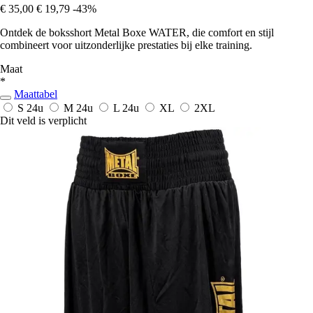
€ 35,00
€ 19,79
-43%
Ontdek de boksshort Metal Boxe WATER, die comfort en stijl
combineert voor uitzonderlijke prestaties bij elke training.
Maat
*
Maattabel
S
24u
M
24u
L
24u
XL
2XL
Dit veld is verplicht