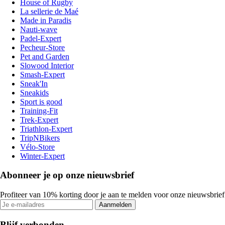
House of Rugby
La sellerie de Maé
Made in Paradis
Nauti-wave
Padel-Expert
Pecheur-Store
Pet and Garden
Slowood Interior
Smash-Expert
Sneak'In
Sneakids
Sport is good
Training-Fit
Trek-Expert
Triathlon-Expert
TripNBikers
Vélo-Store
Winter-Expert
Abonneer je op onze nieuwsbrief
Profiteer van 10% korting door je aan te melden voor onze nieuwsbrief
Aanmelden
Blijf verbonden