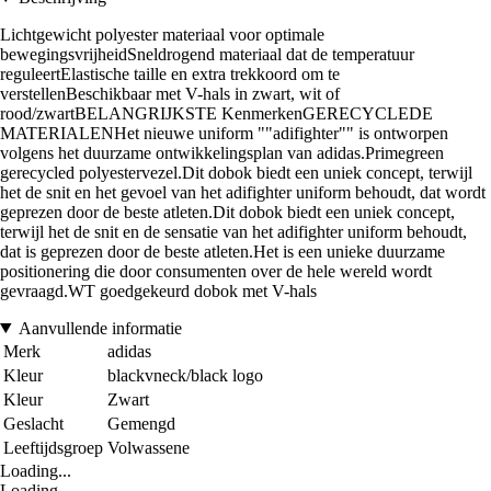
Lichtgewicht polyester materiaal voor optimale
bewegingsvrijheidSneldrogend materiaal dat de temperatuur
reguleertElastische taille en extra trekkoord om te
verstellenBeschikbaar met V-hals in zwart, wit of
rood/zwartBELANGRIJKSTE KenmerkenGERECYCLEDE
MATERIALENHet nieuwe uniform ""adifighter"" is ontworpen
volgens het duurzame ontwikkelingsplan van adidas.Primegreen
gerecycled polyestervezel.Dit dobok biedt een uniek concept, terwijl
het de snit en het gevoel van het adifighter uniform behoudt, dat wordt
geprezen door de beste atleten.Dit dobok biedt een uniek concept,
terwijl het de snit en de sensatie van het adifighter uniform behoudt,
dat is geprezen door de beste atleten.Het is een unieke duurzame
positionering die door consumenten over de hele wereld wordt
gevraagd.WT goedgekeurd dobok met V-hals
Aanvullende informatie
Merk
adidas
Kleur
blackvneck/black logo
Kleur
Zwart
Geslacht
Gemengd
Leeftijdsgroep
Volwassene
Loading...
Loading...