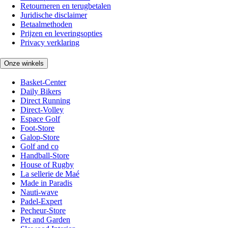
Retourneren en terugbetalen
Juridische disclaimer
Betaalmethoden
Prijzen en leveringsopties
Privacy verklaring
Onze winkels
Basket-Center
Daily Bikers
Direct Running
Direct-Volley
Espace Golf
Foot-Store
Galop-Store
Golf and co
Handball-Store
House of Rugby
La sellerie de Maé
Made in Paradis
Nauti-wave
Padel-Expert
Pecheur-Store
Pet and Garden