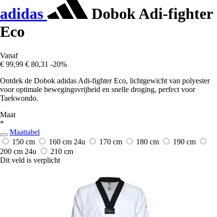
adidas
Dobok Adi-fighter
Eco
Vanaf
€ 99,99
€ 80,31
-20%
Ontdek de Dobok adidas Adi-fighter Eco, lichtgewicht van polyester
voor optimale bewegingsvrijheid en snelle droging, perfect voor
Taekwondo.
Maat
*
Maattabel
150 cm
160 cm
24u
170 cm
180 cm
190 cm
200 cm
24u
210 cm
Dit veld is verplicht