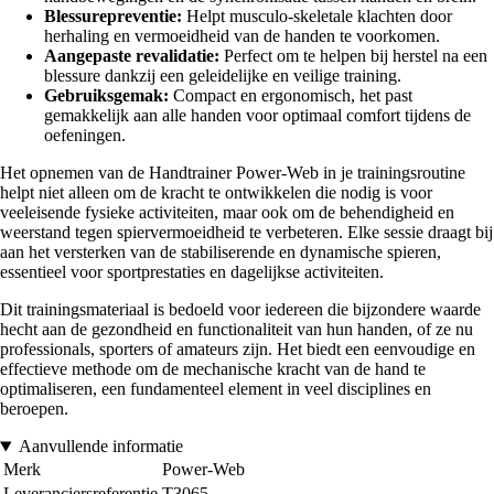
Blessurepreventie:
Helpt musculo-skeletale klachten door
herhaling en vermoeidheid van de handen te voorkomen.
Aangepaste revalidatie:
Perfect om te helpen bij herstel na een
blessure dankzij een geleidelijke en veilige training.
Gebruiksgemak:
Compact en ergonomisch, het past
gemakkelijk aan alle handen voor optimaal comfort tijdens de
oefeningen.
Het opnemen van de Handtrainer Power-Web in je trainingsroutine
helpt niet alleen om de kracht te ontwikkelen die nodig is voor
veeleisende fysieke activiteiten, maar ook om de behendigheid en
weerstand tegen spiervermoeidheid te verbeteren. Elke sessie draagt bij
aan het versterken van de stabiliserende en dynamische spieren,
essentieel voor sportprestaties en dagelijkse activiteiten.
Dit trainingsmateriaal is bedoeld voor iedereen die bijzondere waarde
hecht aan de gezondheid en functionaliteit van hun handen, of ze nu
professionals, sporters of amateurs zijn. Het biedt een eenvoudige en
effectieve methode om de mechanische kracht van de hand te
optimaliseren, een fundamenteel element in veel disciplines en
beroepen.
Aanvullende informatie
Merk
Power-Web
Leveranciersreferentie
T3065