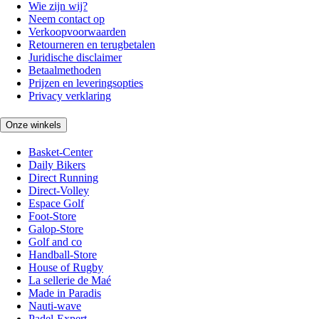
Wie zijn wij?
Neem contact op
Verkoopvoorwaarden
Retourneren en terugbetalen
Juridische disclaimer
Betaalmethoden
Prijzen en leveringsopties
Privacy verklaring
Onze winkels
Basket-Center
Daily Bikers
Direct Running
Direct-Volley
Espace Golf
Foot-Store
Galop-Store
Golf and co
Handball-Store
House of Rugby
La sellerie de Maé
Made in Paradis
Nauti-wave
Padel-Expert