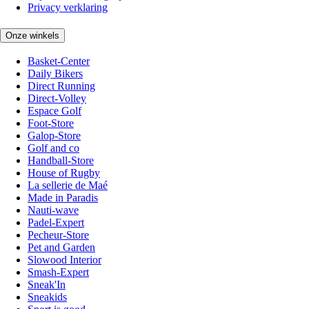
Privacy verklaring
Onze winkels
Basket-Center
Daily Bikers
Direct Running
Direct-Volley
Espace Golf
Foot-Store
Galop-Store
Golf and co
Handball-Store
House of Rugby
La sellerie de Maé
Made in Paradis
Nauti-wave
Padel-Expert
Pecheur-Store
Pet and Garden
Slowood Interior
Smash-Expert
Sneak'In
Sneakids