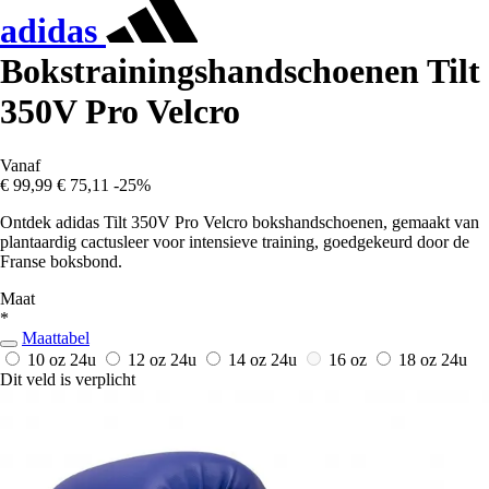
adidas
Bokstrainingshandschoenen Tilt
350V Pro Velcro
Vanaf
€ 99,99
€ 75,11
-25%
Ontdek adidas Tilt 350V Pro Velcro bokshandschoenen, gemaakt van
plantaardig cactusleer voor intensieve training, goedgekeurd door de
Franse boksbond.
Maat
*
Maattabel
10 oz
24u
12 oz
24u
14 oz
24u
16 oz
18 oz
24u
Dit veld is verplicht