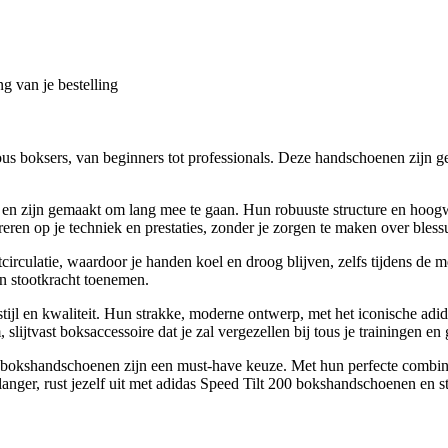
g van je bestelling
ous boksers, van beginners tot professionals. Deze handschoenen zijn 
 en zijn gemaakt om lang mee te gaan. Hun robuuste structure en hoog
treren op je techniek en prestaties, zonder je zorgen te maken over bles
circulatie, waardoor je handen koel en droog blijven, zelfs tijdens de
n stootkracht toenemen.
jl en kwaliteit. Hun strakke, moderne ontwerp, met het iconische adida
slijtvast boksaccessoire dat je zal vergezellen bij tous je trainingen en
 bokshandschoenen zijn een must-have keuze. Met hun perfecte combinati
 langer, rust jezelf uit met adidas Speed Tilt 200 bokshandschoenen en 