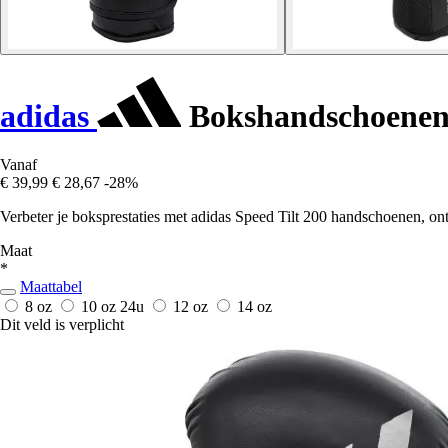
adidas
Bokshandschoenen 
Vanaf
€ 39,99
€ 28,67
-28%
Verbeter je boksprestaties met adidas Speed Tilt 200 handschoenen, o
Maat
*
Maattabel
8 oz
10 oz
24u
12 oz
14 oz
Dit veld is verplicht