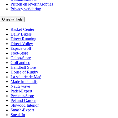
Prijzen en leveringsopties
Privacy verklaring
Onze winkels
Basket-Center
Daily Bikers
Direct Running
Direct-Volley
Espace Golf
Foot-Store
Galop-Store
Golf and co
Handball-Store
House of Rugby
La sellerie de Maé
Made in Paradis
Nauti-wave
Padel-Expert
Pecheur-Store
Pet and Garden
Slowood Interior
Smash-Expert
Sneak'In