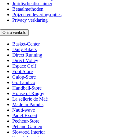
Juridische disclaimer
Betaalmethoden
Prijzen en leveringsopties
Privacy verklaring
Onze winkels
Basket-Center
Daily Bikers
Direct Running
Direct-Volley
Espace Golf
Foot-Store
Galop-Store
Golf and co
Handball-Store
House of Rugby
La sellerie de Maé
Made in Paradis
Nauti-wave
Padel-Expert
Pecheur-Store
Pet and Garden
Slowood Interior