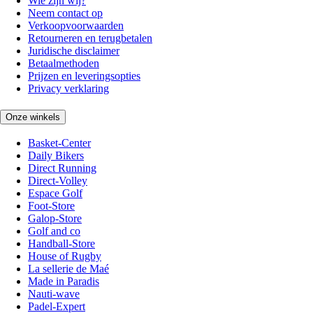
Wie zijn wij?
Neem contact op
Verkoopvoorwaarden
Retourneren en terugbetalen
Juridische disclaimer
Betaalmethoden
Prijzen en leveringsopties
Privacy verklaring
Onze winkels
Basket-Center
Daily Bikers
Direct Running
Direct-Volley
Espace Golf
Foot-Store
Galop-Store
Golf and co
Handball-Store
House of Rugby
La sellerie de Maé
Made in Paradis
Nauti-wave
Padel-Expert