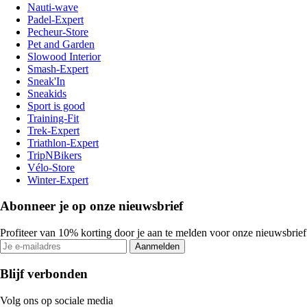
Nauti-wave
Padel-Expert
Pecheur-Store
Pet and Garden
Slowood Interior
Smash-Expert
Sneak'In
Sneakids
Sport is good
Training-Fit
Trek-Expert
Triathlon-Expert
TripNBikers
Vélo-Store
Winter-Expert
Abonneer je op onze nieuwsbrief
Profiteer van 10% korting door je aan te melden voor onze nieuwsbrief
Aanmelden
Blijf verbonden
Volg ons op sociale media