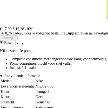
€ 17,00
€ 15,28
-10%
+€ 0,76
cadeau voor je volgende bestelling
Bijgeschreven na bevestigin
Loading...
Beschrijving
Nike essentiële pomp
Compacte constructie met aangekoppelde slang voor eenvoudig t
Pomp comprimeert lucht voor snel vullen
Inclusief: 1 naald
Aanvullende informatie
Merk
Nike
Leveranciersreferentie
NKJ02-753
Kleur
neongeel
Kleur
Geel
Geslacht
Gemengd
Leeftijdsgroep
Volwassene