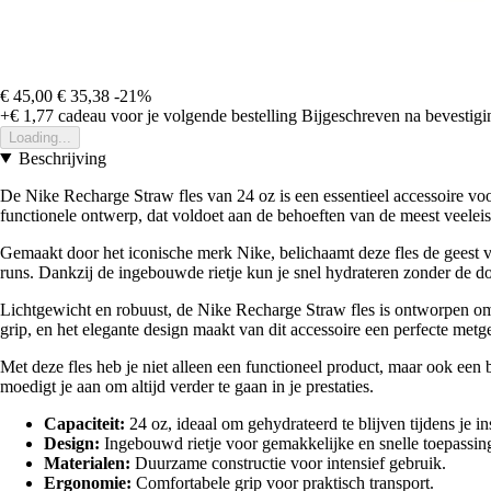
€ 45,00
€ 35,38
-21%
+€ 1,77
cadeau voor je volgende bestelling
Bijgeschreven na bevestigin
Loading...
Beschrijving
De Nike Recharge Straw fles van 24 oz is een essentieel accessoire voo
functionele ontwerp, dat voldoet aan de behoeften van de meest veeleis
Gemaakt door het iconische merk Nike, belichaamt deze fles de geest va
runs. Dankzij de ingebouwde rietje kun je snel hydrateren zonder de dop
Lichtgewicht en robuust, de Nike Recharge Straw fles is ontworpen om
grip, en het elegante design maakt van dit accessoire een perfecte metgez
Met deze fles heb je niet alleen een functioneel product, maar ook een
moedigt je aan om altijd verder te gaan in je prestaties.
Capaciteit:
24 oz, ideaal om gehydrateerd te blijven tijdens je i
Design:
Ingebouwd rietje voor gemakkelijke en snelle toepassin
Materialen:
Duurzame constructie voor intensief gebruik.
Ergonomie:
Comfortabele grip voor praktisch transport.