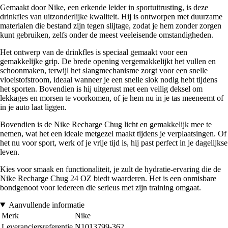
Gemaakt door Nike, een erkende leider in sportuitrusting, is deze
drinkfles van uitzonderlijke kwaliteit. Hij is ontworpen met duurzame
materialen die bestand zijn tegen slijtage, zodat je hem zonder zorgen
kunt gebruiken, zelfs onder de meest veeleisende omstandigheden.
Het ontwerp van de drinkfles is speciaal gemaakt voor een
gemakkelijke grip. De brede opening vergemakkelijkt het vullen en
schoonmaken, terwijl het slangmechanisme zorgt voor een snelle
vloeistofstroom, ideaal wanneer je een snelle slok nodig hebt tijdens
het sporten. Bovendien is hij uitgerust met een veilig deksel om
lekkages en morsen te voorkomen, of je hem nu in je tas meeneemt of
in je auto laat liggen.
Bovendien is de Nike Recharge Chug licht en gemakkelijk mee te
nemen, wat het een ideale metgezel maakt tijdens je verplaatsingen. Of
het nu voor sport, werk of je vrije tijd is, hij past perfect in je dagelijkse
leven.
Kies voor smaak en functionaliteit, je zult de hydratie-ervaring die de
Nike Recharge Chug 24 OZ biedt waarderen. Het is een onmisbare
bondgenoot voor iedereen die serieus met zijn training omgaat.
Aanvullende informatie
Merk
Nike
Leveranciersreferentie
N1013799-362