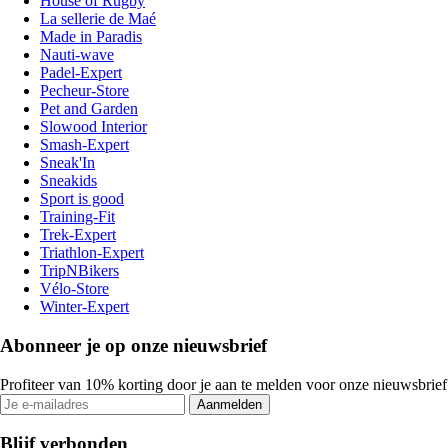
House of Rugby
La sellerie de Maé
Made in Paradis
Nauti-wave
Padel-Expert
Pecheur-Store
Pet and Garden
Slowood Interior
Smash-Expert
Sneak'In
Sneakids
Sport is good
Training-Fit
Trek-Expert
Triathlon-Expert
TripNBikers
Vélo-Store
Winter-Expert
Abonneer je op onze nieuwsbrief
Profiteer van 10% korting door je aan te melden voor onze nieuwsbrief
Aanmelden
Blijf verbonden