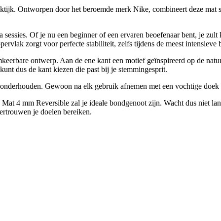
ijk. Ontworpen door het beroemde merk Nike, combineert deze mat stij
 sessies. Of je nu een beginner of een ervaren beoefenaar bent, je zul
pervlak zorgt voor perfecte stabiliteit, zelfs tijdens de meest intensiev
rbare ontwerp. Aan de ene kant een motief geïnspireerd op de natuurel
nt dus de kant kiezen die past bij je stemmingesprit.
e onderhouden. Gewoon na elk gebruik afnemen met een vochtige doek o
a Mat 4 mm Reversible zal je ideale bondgenoot zijn. Wacht dus niet lan
vertrouwen je doelen bereiken.