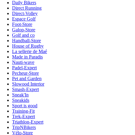
Daily Bikers
Direct Running
Direct-Volley
Espace Golf
Foot-Store
Galop-Store
Golf and co
Handball-Store
House of Rugby
La sellerie de Maé
Made in Paradis
Nauti-wave
Padel-Expert
Pecheur-Store
Pet and Garden
Slowood Interior
Smash-Expert
Sneak'In
Sneakids
Sport is good
Training-Fit
Trek-Expert
Triathlon-Expert
TripNBikers
Vélo-Store