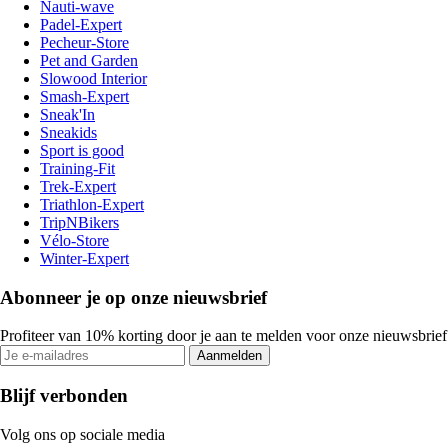
Nauti-wave
Padel-Expert
Pecheur-Store
Pet and Garden
Slowood Interior
Smash-Expert
Sneak'In
Sneakids
Sport is good
Training-Fit
Trek-Expert
Triathlon-Expert
TripNBikers
Vélo-Store
Winter-Expert
Abonneer je op onze nieuwsbrief
Profiteer van 10% korting door je aan te melden voor onze nieuwsbrief
Aanmelden
Blijf verbonden
Volg ons op sociale media