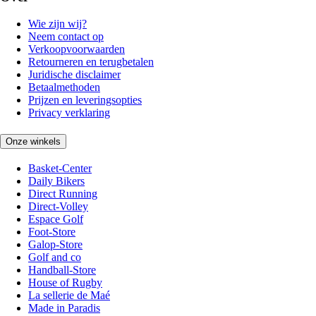
Wie zijn wij?
Neem contact op
Verkoopvoorwaarden
Retourneren en terugbetalen
Juridische disclaimer
Betaalmethoden
Prijzen en leveringsopties
Privacy verklaring
Onze winkels
Basket-Center
Daily Bikers
Direct Running
Direct-Volley
Espace Golf
Foot-Store
Galop-Store
Golf and co
Handball-Store
House of Rugby
La sellerie de Maé
Made in Paradis