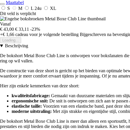
Maattabel
S
M
L
24u
XL
Dit veld is verplicht
Vanaf
€ 43,00
€ 33,11
-23%
+€ 1,66
cadeau voor je volgende bestelling
Bijgeschreven na bevestigin
Loading...
Beschrijving
De bokshort Metal Boxe Club Line is ontworpen voor boksfanaten die pr
ring op wil vallen.
De constructie van deze short is gericht op het bieden van optimale bew
waardoor je meer comfort ervaart tijdens je inspanning. Of je nu amateur
Hier zijn enkele kenmerken van deze short:
kwaliteitsfabricage:
Gemaakt van duurzame materialen om slijta
ergonomische snit:
De snit is ontworpen om zich aan te passen a
elastische taille:
Voorzien van een elastische band, past deze shor
moderne uitstraling:
Met zijn strakke en eigentijdse stijl, combin
De bokshort Metal Boxe Club Line is meer dan alleen een sportoutfit, het
prestaties en stijl bieden die nodig zijn om indruk te maken. Kies het o