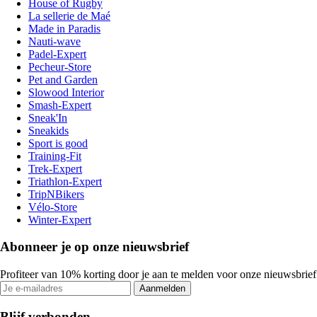
House of Rugby
La sellerie de Maé
Made in Paradis
Nauti-wave
Padel-Expert
Pecheur-Store
Pet and Garden
Slowood Interior
Smash-Expert
Sneak'In
Sneakids
Sport is good
Training-Fit
Trek-Expert
Triathlon-Expert
TripNBikers
Vélo-Store
Winter-Expert
Abonneer je op onze nieuwsbrief
Profiteer van 10% korting door je aan te melden voor onze nieuwsbrief
Aanmelden
Blijf verbonden