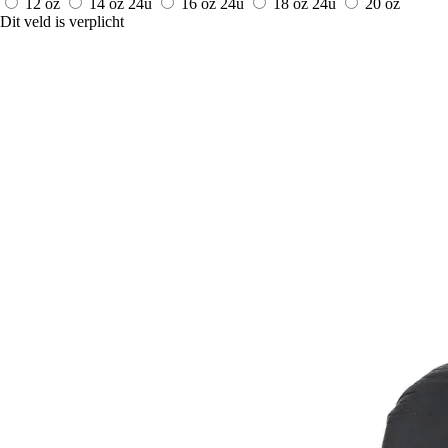
12 oz
14 oz
24u
16 oz
24u
18 oz
24u
20 oz
Dit veld is verplicht