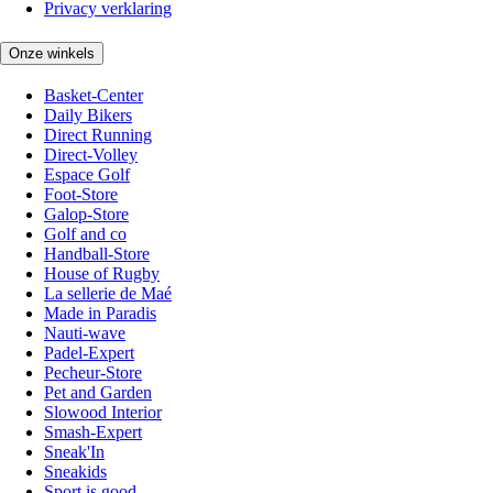
Privacy verklaring
Onze winkels
Basket-Center
Daily Bikers
Direct Running
Direct-Volley
Espace Golf
Foot-Store
Galop-Store
Golf and co
Handball-Store
House of Rugby
La sellerie de Maé
Made in Paradis
Nauti-wave
Padel-Expert
Pecheur-Store
Pet and Garden
Slowood Interior
Smash-Expert
Sneak'In
Sneakids
Sport is good