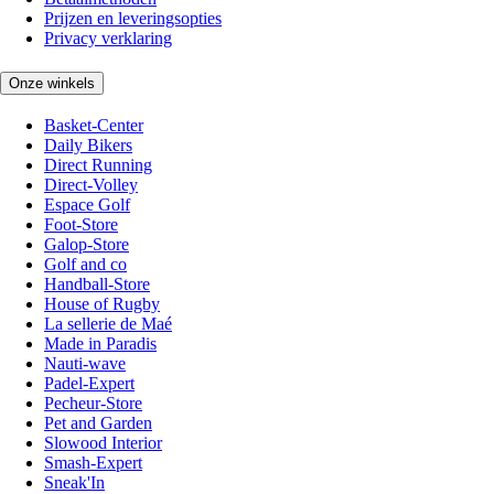
Prijzen en leveringsopties
Privacy verklaring
Onze winkels
Basket-Center
Daily Bikers
Direct Running
Direct-Volley
Espace Golf
Foot-Store
Galop-Store
Golf and co
Handball-Store
House of Rugby
La sellerie de Maé
Made in Paradis
Nauti-wave
Padel-Expert
Pecheur-Store
Pet and Garden
Slowood Interior
Smash-Expert
Sneak'In