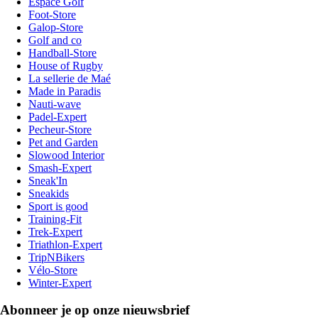
Espace Golf
Foot-Store
Galop-Store
Golf and co
Handball-Store
House of Rugby
La sellerie de Maé
Made in Paradis
Nauti-wave
Padel-Expert
Pecheur-Store
Pet and Garden
Slowood Interior
Smash-Expert
Sneak'In
Sneakids
Sport is good
Training-Fit
Trek-Expert
Triathlon-Expert
TripNBikers
Vélo-Store
Winter-Expert
Abonneer je op onze nieuwsbrief