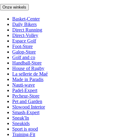
Onze winkels
Basket-Center
Daily Bikers
Direct Running
Direct-Volley
Espace Golf
Foot-Store
Galop-Store
Golf and co
Handball-Store
House of Rugby
La sellerie de Maé
Made in Paradis
Nauti-wave
Padel-Expert
Pecheur-Store
Pet and Garden
Slowood Interior
Smash-Expert
Sneak'In
Sneakids
Sport is good
Training-Fit