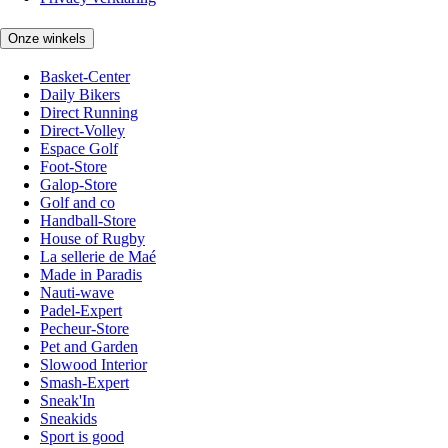
Onze winkels
Basket-Center
Daily Bikers
Direct Running
Direct-Volley
Espace Golf
Foot-Store
Galop-Store
Golf and co
Handball-Store
House of Rugby
La sellerie de Maé
Made in Paradis
Nauti-wave
Padel-Expert
Pecheur-Store
Pet and Garden
Slowood Interior
Smash-Expert
Sneak'In
Sneakids
Sport is good