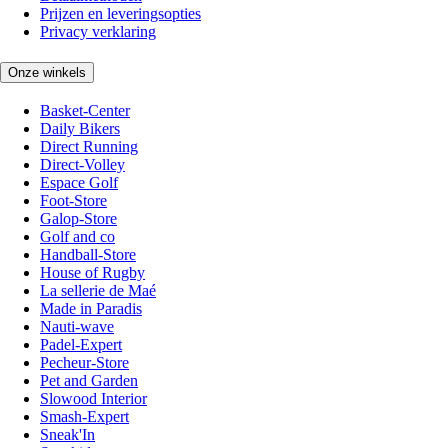
Prijzen en leveringsopties
Privacy verklaring
Onze winkels
Basket-Center
Daily Bikers
Direct Running
Direct-Volley
Espace Golf
Foot-Store
Galop-Store
Golf and co
Handball-Store
House of Rugby
La sellerie de Maé
Made in Paradis
Nauti-wave
Padel-Expert
Pecheur-Store
Pet and Garden
Slowood Interior
Smash-Expert
Sneak'In