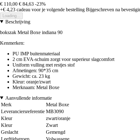
€ 110,00
€ 84,63
-23%
+€ 4,23
cadeau voor je volgende bestelling
Bijgeschreven na bevestigin
Loading...
Beschrijving
bokszak Metal Boxe indiana 90
Kenmerken:
PU IMP buitenmateriaal
2 cm EVA-schuim zorgt voor superieur slagcomfort
Uniform vulling met restjes stof
Afmetingen: 90*35 cm
Gewicht: ca. 23 kg
Kleur: oranje/zwart
Merknaam: Metal Boxe
Aanvullende informatie
Merk
Metal Boxe
Leveranciersreferentie
MB3090
Kleur
zwart/oranje
Kleur
Zwart
Geslacht
Gemengd
Leeftijdsgroep
Volwassene