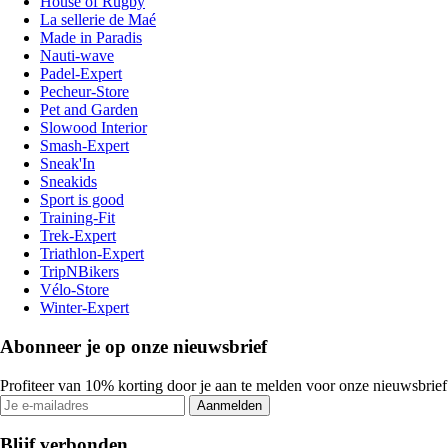
House of Rugby
La sellerie de Maé
Made in Paradis
Nauti-wave
Padel-Expert
Pecheur-Store
Pet and Garden
Slowood Interior
Smash-Expert
Sneak'In
Sneakids
Sport is good
Training-Fit
Trek-Expert
Triathlon-Expert
TripNBikers
Vélo-Store
Winter-Expert
Abonneer je op onze nieuwsbrief
Profiteer van 10% korting door je aan te melden voor onze nieuwsbrief
Aanmelden
Blijf verbonden