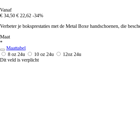
Vanaf
€ 34,50
€ 22,62
-34%
Verbeter je boksprestaties met de Metal Boxe handschoenen, die besch
Maat
*
Maattabel
8 oz
24u
10 oz
24u
12oz
24u
Dit veld is verplicht