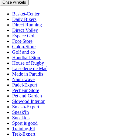
Onze winkels
Basket-Center
Daily Bikers
Direct Running
Direct-Volley
Espace Golf
Foot-Store
Galop-Store
Golf and co
Handball-Store
House of Rugby
La sellerie de Maé
Made in Paradis
Nauti-wave
Padel-Expert
Pecheur-Store
Pet and Garden
Slowood Interior
Smash-Expert
Sneak'In
Sneakids
Sport is good
Training-Fit
Trek-Expert