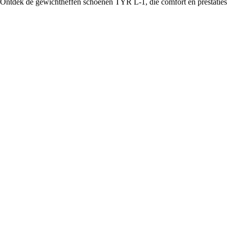
Ontdek de gewichtheffen schoenen TYR L-1, die comfort en prestaties c