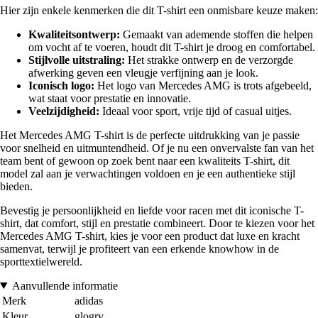
Hier zijn enkele kenmerken die dit T-shirt een onmisbare keuze maken:
Kwaliteitsontwerp:
Gemaakt van ademende stoffen die helpen
om vocht af te voeren, houdt dit T-shirt je droog en comfortabel.
Stijlvolle uitstraling:
Het strakke ontwerp en de verzorgde
afwerking geven een vleugje verfijning aan je look.
Iconisch logo:
Het logo van Mercedes AMG is trots afgebeeld,
wat staat voor prestatie en innovatie.
Veelzijdigheid:
Ideaal voor sport, vrije tijd of casual uitjes.
Het Mercedes AMG T-shirt is de perfecte uitdrukking van je passie
voor snelheid en uitmuntendheid. Of je nu een onvervalste fan van het
team bent of gewoon op zoek bent naar een kwaliteits T-shirt, dit
model zal aan je verwachtingen voldoen en je een authentieke stijl
bieden.
Bevestig je persoonlijkheid en liefde voor racen met dit iconische T-
shirt, dat comfort, stijl en prestatie combineert. Door te kiezen voor het
Mercedes AMG T-shirt, kies je voor een product dat luxe en kracht
samenvat, terwijl je profiteert van een erkende knowhow in de
sporttextielwereld.
Aanvullende informatie
Merk
adidas
Kleur
glogry