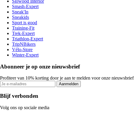
Slowood Interior
Smash-Expert
Sneak'In
Sneakids
Sport is good
Training-Fit
Trek-Expert
Triathlon-Expert
TripNBikers
Vélo-Store
Winter-Expert
Abonneer je op onze nieuwsbrief
Profiteer van 10% korting door je aan te melden voor onze nieuwsbrief
Aanmelden
Blijf verbonden
Volg ons op sociale media