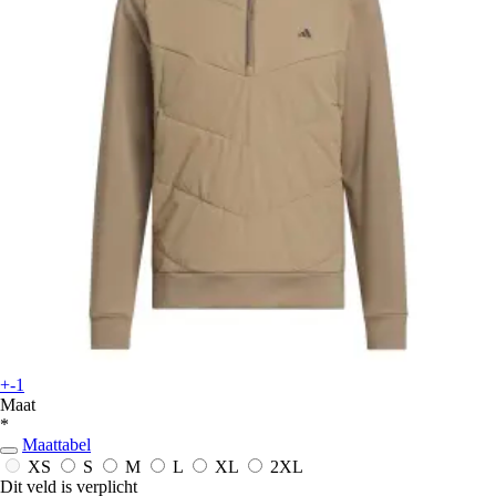
+-1
Maat
*
Maattabel
XS
S
M
L
XL
2XL
Dit veld is verplicht