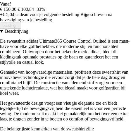
Vanaf
€ 150,00
€ 100,84
-33%
+€ 5,04
cadeau voor je volgende bestelling
Bijgeschreven na
bevestiging van je bestelling
Loading...
Beschrijving
De sweatshirt adidas Ultimate365 Course Control Quilted is een must-
have voor elke golfliefhebber, die moderne stijl en functionaliteit
combineert. Ontworpen door het bekende merk adidas, biedt dit
kledingstuk optimale prestaties op de baan en garandeert het een
stijlvolle en casual look.
Gemaakt van hoogwaardige materialen, profiteert deze sweatshirt van
innovatieve technologie die ervoor zorgt dat je de hele dag droog en
comfortabel blijft. De constructie van ademend stof zorgt voor een
uitstekende luchtcirculatie, wat het ideaal maakt voor golfpartijen bij
koel weer.
Het gewatteerde design voegt een vleugje elegantie toe en biedt
tegelijkertijd de bewegingsvrijheid die essentieel is voor een perfecte
swing. De moderne snit maakt het gemakkelijk om het over een extra
laag te dragen zonder in te boeten op comfort of bewegingsvrijheid.
De belangrijkste kenmerken van de sweatshirt zijn: