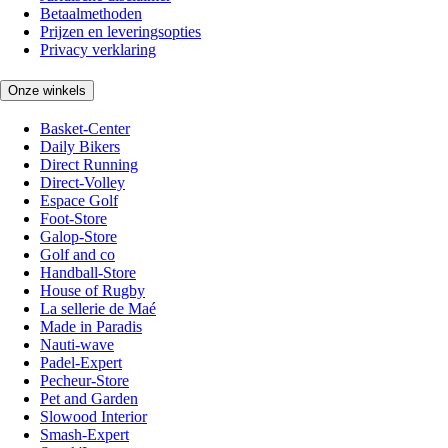
Betaalmethoden
Prijzen en leveringsopties
Privacy verklaring
Onze winkels
Basket-Center
Daily Bikers
Direct Running
Direct-Volley
Espace Golf
Foot-Store
Galop-Store
Golf and co
Handball-Store
House of Rugby
La sellerie de Maé
Made in Paradis
Nauti-wave
Padel-Expert
Pecheur-Store
Pet and Garden
Slowood Interior
Smash-Expert