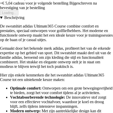
+€ 5,04
cadeau voor je volgende bestelling
Bijgeschreven na
bevestiging van je bestelling
Loading...
Beschrijving
De sweatshirt adidas Ultimate365 Course combine comfort en
prestaties, speciaal ontworpen voor golfliefhebbers. Het moderne en
functionele ontwerp maakt het een ideale keuze voor je trainingssessies
op de baan of je casual uitjes.
Gemaakt door het bekende merk adidas, profiteert het van de erkende
expertise op het gebied van sport. Dit sweatshirt maakt deel uit van de
familie adidas, beroemd om zijn kleding die stijl en functionaliteit
combineert. Het strakke en elegante ontwerp stelt je in staat om
modieus te blijven terwijl het toch praktisch is.
Hier zijn enkele kenmerken die het sweatshirt adidas Ultimate365
Course tot een uitstekende keuze maken:
Optimale comfort:
Ontworpen om een grote bewegingsvrijheid
te bieden, zorgt het voor comfort tijdens al je activiteiten.
Vochtabsorberende technologie:
De innovatieve stof zorgt
voor een effectieve vochtafvoer, waardoor je koel en droog
blijft, zelfs tijdens intensieve inspanningen.
Modern ontwerp:
Met zijn aantrekkelijke design kan dit