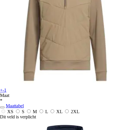
+-1
Maat
*
Maattabel
XS
S
M
L
XL
2XL
Dit veld is verplicht