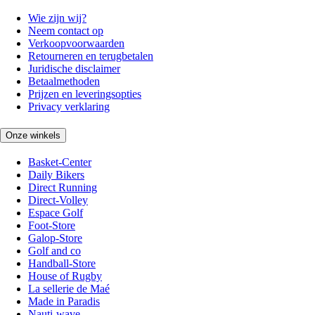
Wie zijn wij?
Neem contact op
Verkoopvoorwaarden
Retourneren en terugbetalen
Juridische disclaimer
Betaalmethoden
Prijzen en leveringsopties
Privacy verklaring
Onze winkels
Basket-Center
Daily Bikers
Direct Running
Direct-Volley
Espace Golf
Foot-Store
Galop-Store
Golf and co
Handball-Store
House of Rugby
La sellerie de Maé
Made in Paradis
Nauti-wave