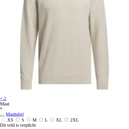
+-2
Maat
*
Maattabel
XS
S
M
L
XL
2XL
Dit veld is verplicht