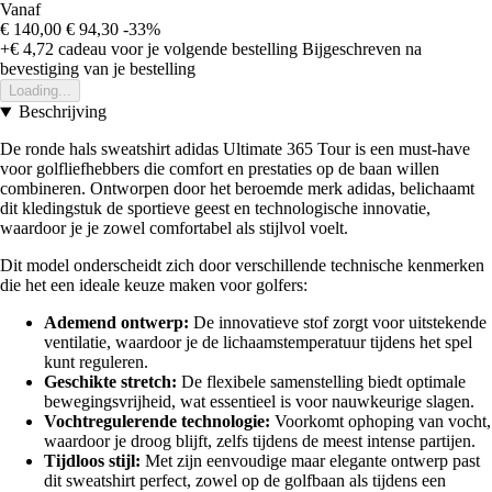
Vanaf
€ 140,00
€ 94,30
-33%
+€ 4,72
cadeau voor je volgende bestelling
Bijgeschreven na
bevestiging van je bestelling
Loading...
Beschrijving
De ronde hals sweatshirt adidas Ultimate 365 Tour is een must-have
voor golfliefhebbers die comfort en prestaties op de baan willen
combineren. Ontworpen door het beroemde merk adidas, belichaamt
dit kledingstuk de sportieve geest en technologische innovatie,
waardoor je je zowel comfortabel als stijlvol voelt.
Dit model onderscheidt zich door verschillende technische kenmerken
die het een ideale keuze maken voor golfers:
Ademend ontwerp:
De innovatieve stof zorgt voor uitstekende
ventilatie, waardoor je de lichaamstemperatuur tijdens het spel
kunt reguleren.
Geschikte stretch:
De flexibele samenstelling biedt optimale
bewegingsvrijheid, wat essentieel is voor nauwkeurige slagen.
Vochtregulerende technologie:
Voorkomt ophoping van vocht,
waardoor je droog blijft, zelfs tijdens de meest intense partijen.
Tijdloos stijl:
Met zijn eenvoudige maar elegante ontwerp past
dit sweatshirt perfect, zowel op de golfbaan als tijdens een