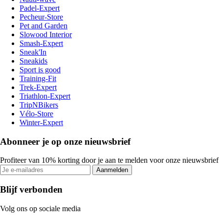
Padel-Expert
Pecheur-Store
Pet and Garden
Slowood Interior
Smash-Expert
Sneak'In
Sneakids
Sport is good
Training-Fit
Trek-Expert
Triathlon-Expert
TripNBikers
Vélo-Store
Winter-Expert
Abonneer je op onze nieuwsbrief
Profiteer van 10% korting door je aan te melden voor onze nieuwsbrief
Aanmelden
Blijf verbonden
Volg ons op sociale media